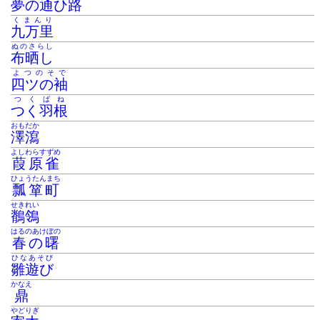
夢の通ひ路
くまんり
九万里
ぬのさらし
布晒し
よつのそで
四ツの袖
つくばね
つく羽根
おもだか
澤瀉
よしわらすずめ
葭原雀
ひょうたんまち
瓢箪町
せきれい
鶺鴒
はるのあけぼの
春の曙
ひなあそび
雛遊び
かなえ
鼎
やどりぎ