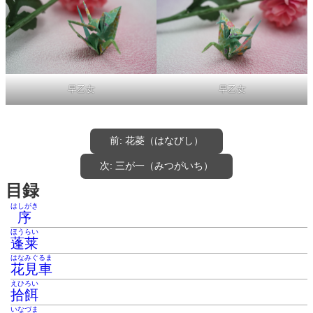
早乙女
早乙女
前:
花菱（はなびし）
次:
三が一（みつがいち）
目録
はしがき
序
ほうらい
蓬莱
はなみぐるま
花見車
えひろい
拾餌
いなづま