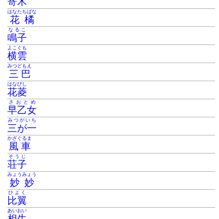
寄木
はなたちばな
花橘
なるこ
鳴子
よこぐも
横雲
みつどもえ
三巴
はなびし
花菱
さおとめ
早乙女
みつがいち
三が一
かざぐるま
風車
そうじ
荘子
みょうみょう
妙妙
ひよく
比翼
あいおい
相生