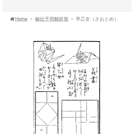
Home
>
秘伝千羽鶴折形
>
早乙女（さおとめ）