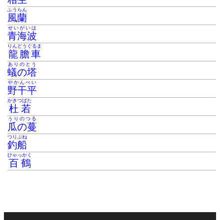
ふうらん
風蘭
せいがいは
青海波
りんどうぐるま
龍膽車
ありのとう
蟻の塔
やかんべい
野干平
かきつばた
杜若
うりのつる
瓜の蔓
つりぶね
釣船
ひゃっかく
百鶴