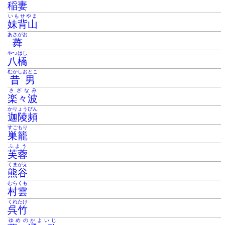
稲妻
いもせやま
妹背山
あさがお
蕣
やつはし
八橋
むかしおとこ
昔男
さざなみ
楽々波
かりょうびん
迦陵頻
すごもり
巣籠
ふよう
芙蓉
くまがえ
熊谷
むらくも
村雲
くれたけ
呉竹
ゆめのかよいじ