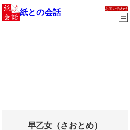
内
お問い合わせ
容
紙との会話
を
ス
キ
ッ
プ
早乙女（さおとめ）