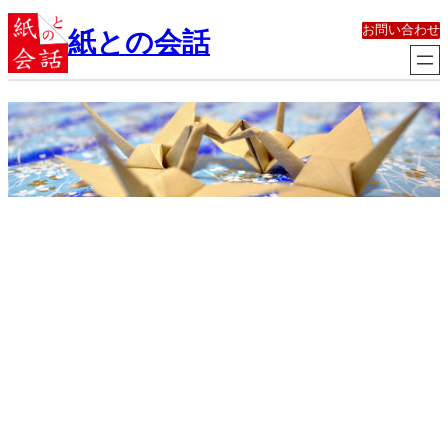
内
お問い合わせ
容
紙との会話
を
ス
キ
ッ
プ