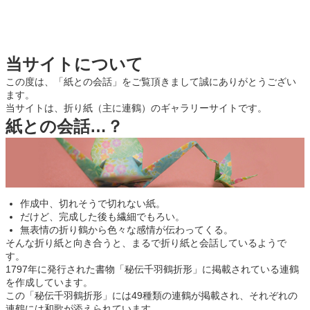
当サイトについて
この度は、「紙との会話」をご覧頂きまして誠にありがとうござい
ます。
当サイトは、折り紙（主に連鶴）のギャラリーサイトです。
紙との会話…？
作成中、切れそうで切れない紙。
だけど、完成した後も繊細でもろい。
無表情の折り鶴から色々な感情が伝わってくる。
そんな折り紙と向き合うと、まるで折り紙と会話しているようで
す。
1797年に発行された書物「秘伝千羽鶴折形」に掲載されている連鶴
を作成しています。
この「秘伝千羽鶴折形」には49種類の連鶴が掲載され、それぞれの
連鶴には和歌が添えられています。