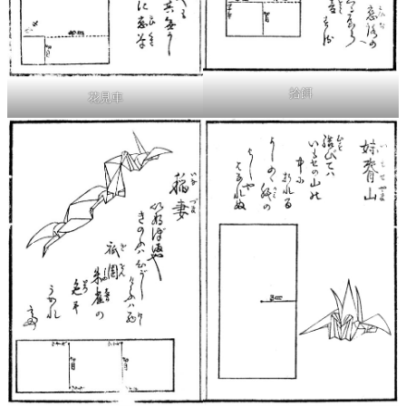
拾餌
花見車