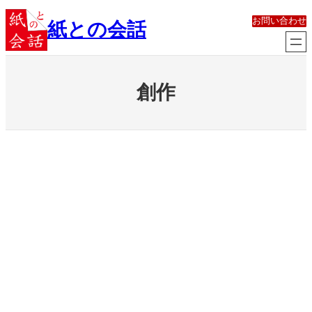
内
お問い合わせ
容
紙との会話
を
ス
キ
ッ
創作
プ