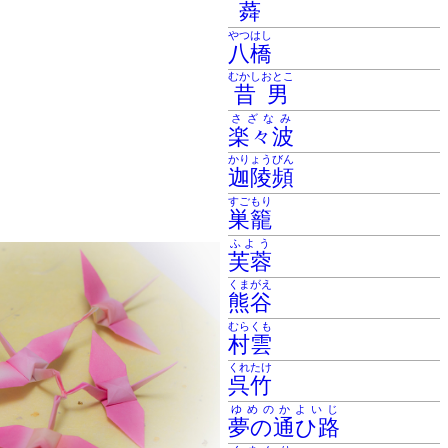
蕣
やつはし
八橋
むかしおとこ
昔男
さざなみ
楽々波
かりょうびん
迦陵頻
すごもり
巣籠
ふよう
芙蓉
くまがえ
熊谷
むらくも
村雲
くれたけ
呉竹
ゆめのかよいじ
夢の通ひ路