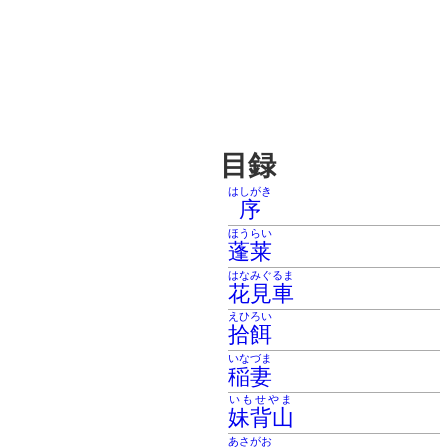
目録
はしがき
序
ほうらい
蓬莱
はなみぐるま
花見車
えひろい
拾餌
いなづま
稲妻
いもせやま
妹背山
あさがお