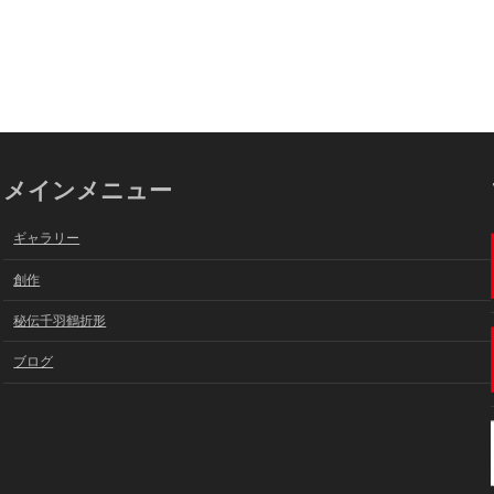
メインメニュー
ギャラリー
創作
秘伝千羽鶴折形
ブログ