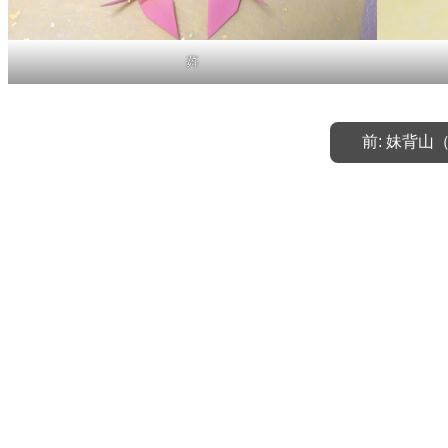
蕣
前:
妹背山