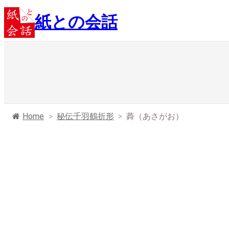
内
紙との会話
容
を
ス
キ
ッ
プ
Home
>
秘伝千羽鶴折形
>
蕣（あさがお）