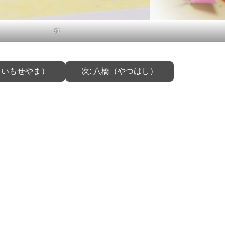
蕣
（いもせやま）
次:
八橋（やつはし）