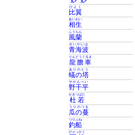
ひよく
比翼
あいおい
相生
ふうらん
風蘭
せいがいは
青海波
りんどうぐるま
龍膽車
ありのとう
蟻の塔
やかんべい
野干平
かきつばた
杜若
うりのつる
瓜の蔓
つりぶね
釣船
ひゃっかく