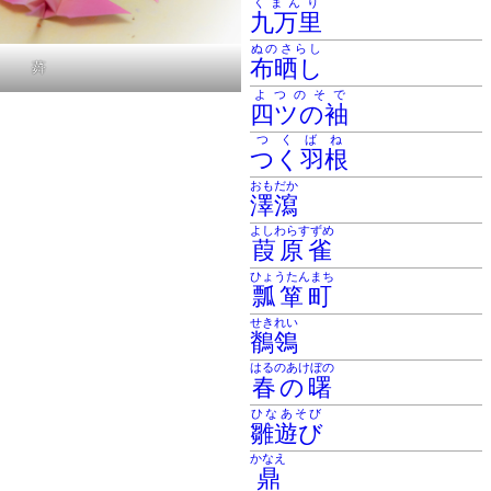
くまんり
九万里
ぬのさらし
布晒し
蕣
よつのそで
四ツの袖
つくばね
つく羽根
おもだか
澤瀉
よしわらすずめ
葭原雀
ひょうたんまち
瓢箪町
せきれい
鶺鴒
はるのあけぼの
春の曙
ひなあそび
雛遊び
かなえ
鼎