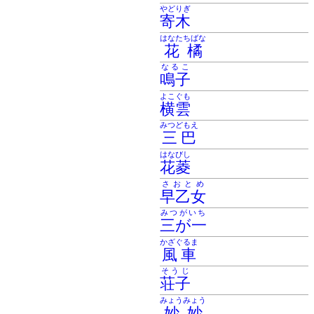
やどりぎ
寄木
はなたちばな
花橘
なるこ
鳴子
よこぐも
横雲
みつどもえ
三巴
はなびし
花菱
さおとめ
早乙女
みつがいち
三が一
かざぐるま
風車
そうじ
荘子
みょうみょう
妙妙