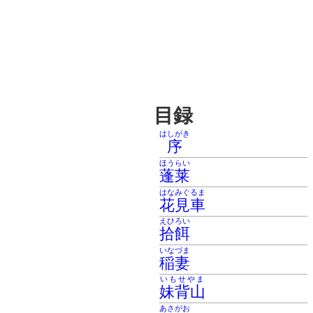
目録
はしがき
序
ほうらい
蓬莱
はなみぐるま
花見車
えひろい
拾餌
いなづま
稲妻
いもせやま
妹背山
あさがお