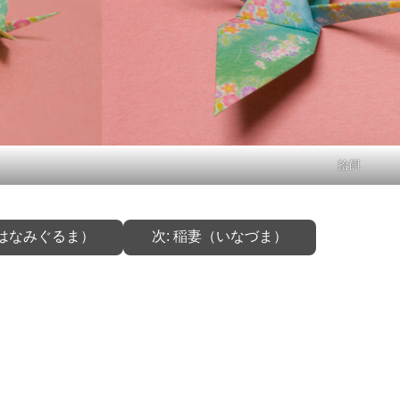
拾餌
はなみぐるま）
次:
稲妻（いなづま）