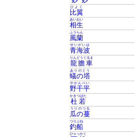
ひよく
比翼
あいおい
相生
ふうらん
風蘭
せいがいは
青海波
りんどうぐるま
龍膽車
ありのとう
蟻の塔
やかんべい
野干平
かきつばた
杜若
うりのつる
瓜の蔓
つりぶね
釣船
ひゃっかく