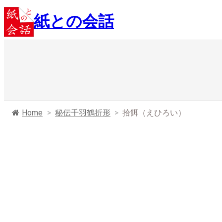
内
紙との会話
容
を
ス
キ
ッ
プ
Home
>
秘伝千羽鶴折形
>
拾餌（えひろい）