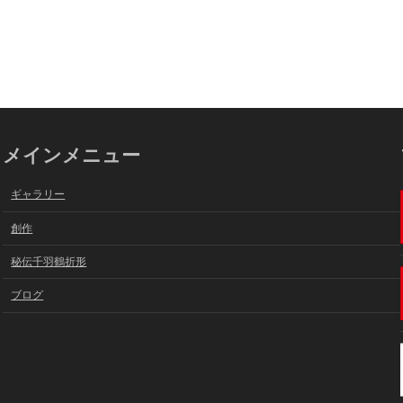
メインメニュー
ギャラリー
創作
秘伝千羽鶴折形
ブログ