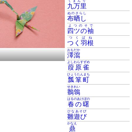
くまんり
九万里
ぬのさらし
布晒し
よつのそで
四ツの袖
つくばね
つく羽根
おもだか
澤瀉
よしわらすずめ
葭原雀
ひょうたんまち
瓢箪町
せきれい
鶺鴒
はるのあけぼの
春の曙
ひなあそび
雛遊び
かなえ
鼎