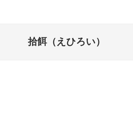
拾餌（えひろい）