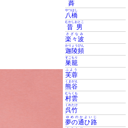
蕣
やつはし
八橋
むかしおとこ
昔男
さざなみ
楽々波
かりょうびん
迦陵頻
すごもり
巣籠
ふよう
芙蓉
くまがえ
熊谷
むらくも
村雲
くれたけ
呉竹
ゆめのかよいじ
夢の通ひ路