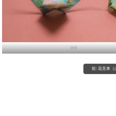
拾餌
前:
花見車（