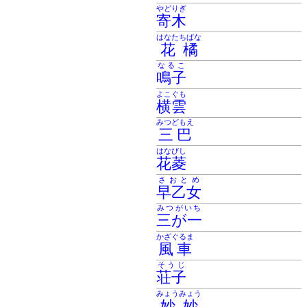
やどりぎ
寄木
はなたちばな
花橘
なるこ
鳴子
よこぐも
横雲
みつどもえ
三巴
はなびし
花菱
さおとめ
早乙女
みつがいち
三が一
かざぐるま
風車
そうじ
荘子
みょうみょう
妙妙