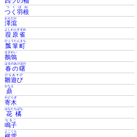
四ツの袖
つくばね
つく羽根
おもだか
澤瀉
よしわらすずめ
葭原雀
ひょうたんまち
瓢箪町
せきれい
鶺鴒
はるのあけぼの
春の曙
ひなあそび
雛遊び
かなえ
鼎
やどりぎ
寄木
はなたちばな
花橘
なるこ
鳴子
よこぐも
横雲