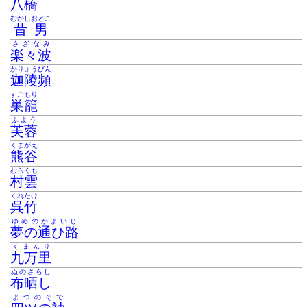
八橋
むかしおとこ
昔男
さざなみ
楽々波
かりょうびん
迦陵頻
すごもり
巣籠
ふよう
芙蓉
くまがえ
熊谷
むらくも
村雲
くれたけ
呉竹
ゆめのかよいじ
夢の通ひ路
くまんり
九万里
ぬのさらし
布晒し
よつのそで