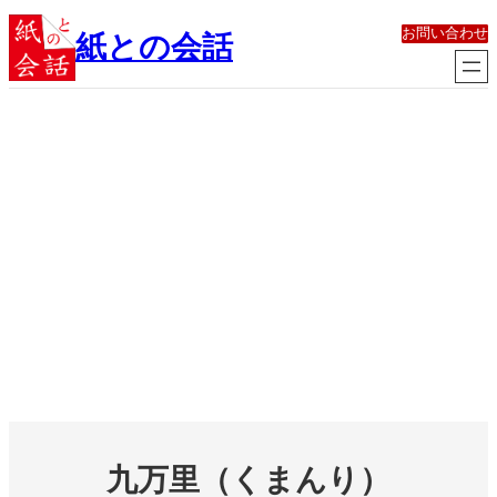
内
お問い合わせ
容
紙との会話
を
ス
キ
ッ
プ
九万里（くまんり）