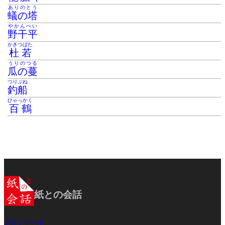
ありのとう
蟻の塔
やかんべい
野干平
かきつばた
杜若
うりのつる
瓜の蔓
つりぶね
釣船
ひゃっかく
百鶴
紙との会話
プロフィール