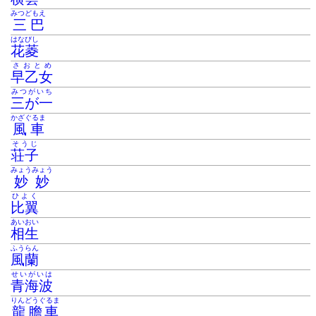
みつどもえ
三巴
はなびし
花菱
さおとめ
早乙女
みつがいち
三が一
かざぐるま
風車
そうじ
荘子
みょうみょう
妙妙
ひよく
比翼
あいおい
相生
ふうらん
風蘭
せいがいは
青海波
りんどうぐるま
龍膽車