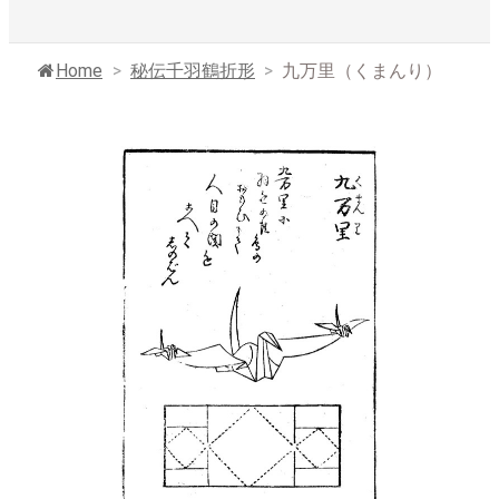
Home
>
秘伝千羽鶴折形
>
九万里（くまんり）