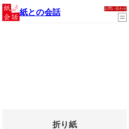
内
お問い合わせ
容
紙との会話
を
ス
キ
ッ
プ
折り紙