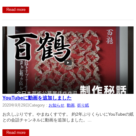
Read more
YouTubeに動画を追加しました
2020年9月29日
Category :
お知らせ
, 
動画
, 
折り紙
お久しぶりです。やまねくすです。 約2年ぶりくらいにYouTubeの紙
との会話チャンネルに動画を追加しました。…
Read more