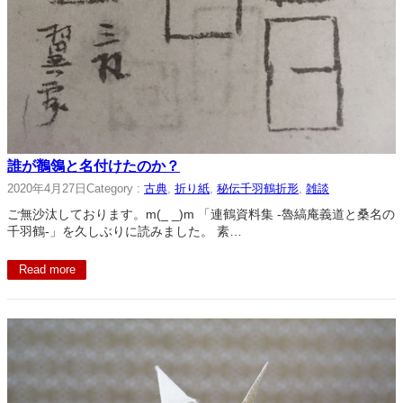
誰が鶺鴒と名付けたのか？
2020年4月27日
Category :
古典
, 
折り紙
, 
秘伝千羽鶴折形
, 
雑談
ご無沙汰しております。m(_ _)m 「連鶴資料集 -魯縞庵義道と桑名の
千羽鶴-」を久しぶりに読みました。 素…
Read more