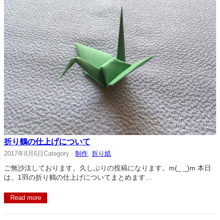
折り鶴の仕上げについて
2017年8月6日
Category :
制作
, 
折り紙
ご無沙汰しております。久しぶりの投稿になります。m(_ _)m 本日
は、1羽の折り鶴の仕上げについてまとめます…
Read more