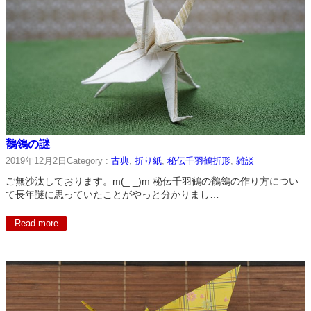
鶺鴒の謎
2019年12月2日
Category :
古典
, 
折り紙
, 
秘伝千羽鶴折形
, 
雑談
ご無沙汰しております。m(_ _)m 秘伝千羽鶴の鶺鴒の作り方につい
て長年謎に思っていたことがやっと分かりまし…
Read more