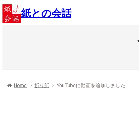
内
紙との会話
容
を
ス
キ
ッ
プ
Home
>
折り紙
>
YouTubeに動画を追加しました