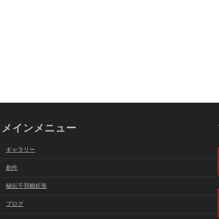
メインメニュー
ギャラリー
創作
秘伝千羽鶴折形
ブログ