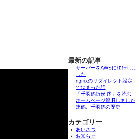
最新の記事
サーバーをAWSに移行しま
した
nginxのリダイレクト設定
ではまった話
「千羽鶴折形 序」を読む
ホームページ復旧しました
連鶴、千羽鶴の歴史
カテゴリー
あいさつ
お知らせ